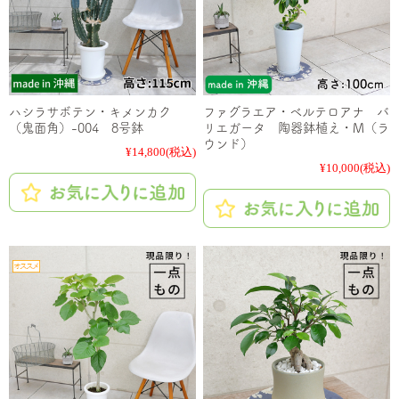
ハシラサボテン・キメンカク
ファグラエア・ベルテロアナ バ
（鬼面角）-004 8号鉢
リエガータ 陶器鉢植え・M（ラ
ウンド）
¥14,800
(税込)
¥10,000
(税込)