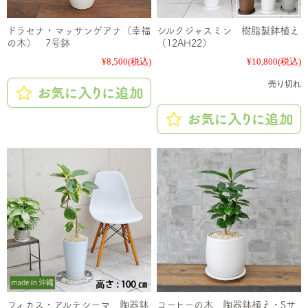
ドラセナ・マッサンゲアナ（幸福
シルクジャスミン 樹脂製鉢植え
の木） 7号鉢
（12AH22）
¥8,500
(税込)
¥10,800
(税込)
売り切れ
フィカス・アルテシーマ 陶器鉢
コーヒーの木 陶器鉢植え・Sサ