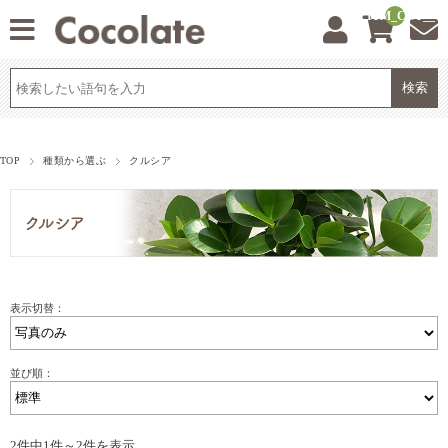
__ITM_CNT__
TOP
種類から選ぶ
クルシア
表示切替：
並び順：
2件中1件～2件を表示