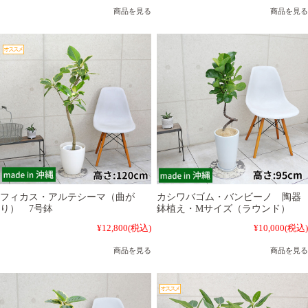
商品を見る
商品を見る
フィカス・アルテシーマ（曲が
カシワバゴム・バンビーノ 陶器
り） 7号鉢
鉢植え・Mサイズ（ラウンド）
¥12,800
(税込)
¥10,000
(税込)
商品を見る
商品を見る