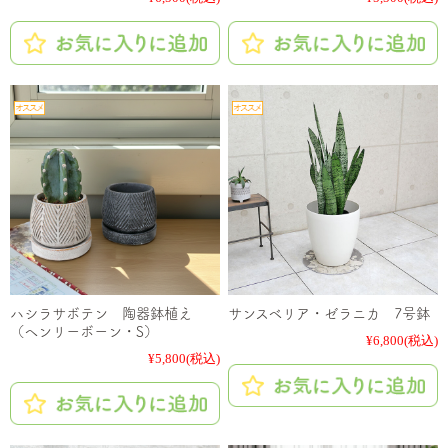
ハシラサボテン 陶器鉢植え
サンスベリア・ゼラニカ 7号鉢
（ヘンリーボーン・S）
¥6,800
(税込)
¥5,800
(税込)