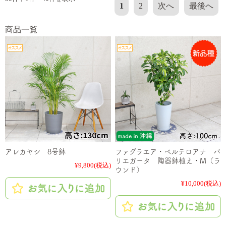
1
2
次へ
最後へ
商品一覧
アレカヤシ 8号鉢
ファグラエア・ベルテロアナ バ
リエガータ 陶器鉢植え・M（ラ
¥9,800
(税込)
ウンド）
¥10,000
(税込)