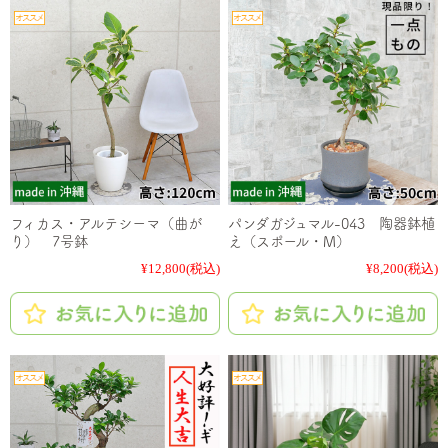
フィカス・アルテシーマ（曲が
パンダガジュマル-043 陶器鉢植
り） 7号鉢
え（スポール・M）
¥12,800
(税込)
¥8,200
(税込)