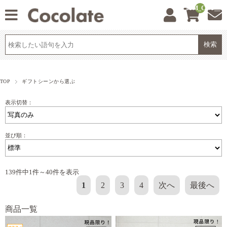
__ITM_CNT__
TOP
ギフトシーンから選ぶ
表示切替：
並び順：
139件中1件～40件を表示
1
2
3
4
次へ
最後へ
商品一覧