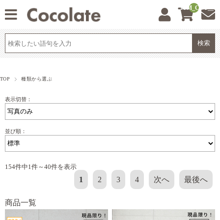
__ITM_CNT__
TOP
種類から選ぶ
表示切替：
並び順：
154件中1件～40件を表示
1
2
3
4
次へ
最後へ
商品一覧