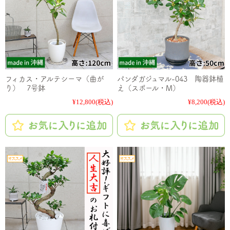
フィカス・アルテシーマ（曲が
パンダガジュマル-043 陶器鉢植
り） 7号鉢
え（スポール・M）
¥12,800
(税込)
¥8,200
(税込)