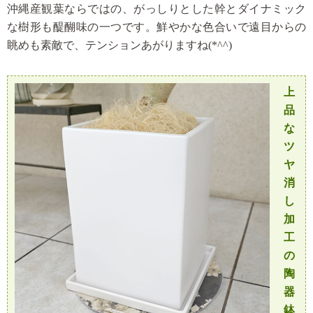
沖縄産観葉ならではの、がっしりとした幹とダイナミック
な樹形も醍醐味の一つです。
鮮やかな色合いで遠目からの
眺めも素敵で、テンションあがりますね(*^^)
上
品
な
ツ
ヤ
消
し
加
工
の
陶
器
鉢