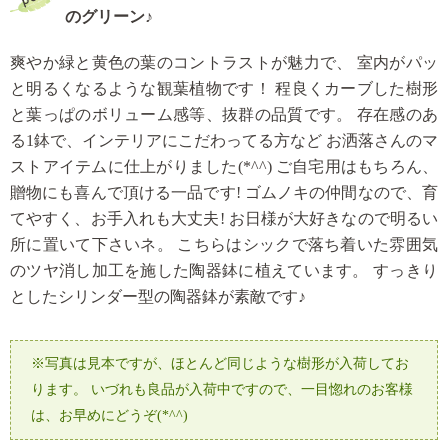
のグリーン♪
爽やか緑と黄色の葉のコントラストが魅力で、
室内がパッ
と明るくなるような観葉植物です！
程良くカーブした樹形
と葉っぱのボリューム感等、抜群の品質です。
存在感のあ
る1鉢で、インテリアにこだわってる方など
お洒落さんのマ
ストアイテムに仕上がりました(*^^)
ご自宅用はもちろん、
贈物にも喜んで頂ける一品です!
ゴムノキの仲間なので、育
てやすく、お手入れも大丈夫!
お日様が大好きなので明るい
所に置いて下さいネ。
こちらはシックで落ち着いた雰囲気
のツヤ消し加工を施した陶器鉢に植えています。
すっきり
としたシリンダー型の陶器鉢が素敵です♪
※写真は見本ですが、ほとんど同じような樹形が入荷してお
ります。
いづれも良品が入荷中ですので、一目惚れのお客様
は、お早めにどうぞ(*^^)