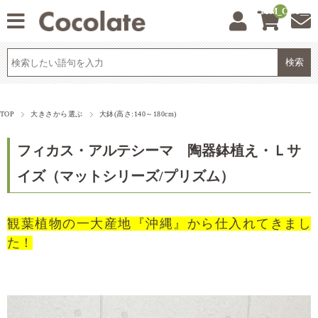
__ITM_CNT__
TOP
大きさから選ぶ
大鉢(高さ:140～180cm)
フィカス・アルテシーマ 陶器鉢植え・Ｌサ
イズ（マットシリーズ/プリズム）
観葉植物の一大産地『沖縄』から仕入れてきまし
た！