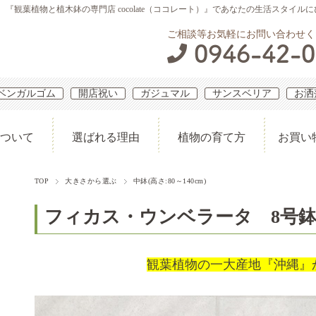
観葉植物と植木鉢の専門店 cocolate（ココレート）』であなたの生活スタイル
ご相談等お気軽にお問い合わせく
0946-42-
ベンガルゴム
開店祝い
ガジュマル
サンスベリア
お洒
ついて
選ばれる理由
植物の育て方
お買い
TOP
大きさから選ぶ
中鉢(高さ:80～140cm)
フィカス・ウンベラータ 8号
観葉植物の一大産地『沖縄』