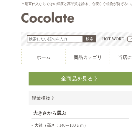
市場直仕入ならではの鮮度と高品質を誇る、心安らぐ植物が勢ぞろい。『
HOT WORD
ホーム
商品カテゴリ
当店に
全商品を見る 》
観葉植物 》
大きさから選ぶ
大鉢（高さ：140～180ｃｍ）