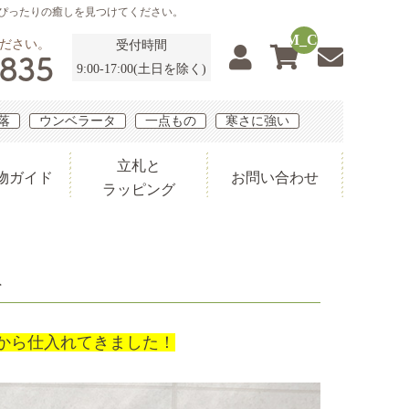
にぴったりの癒しを見つけてください。
__ITM_CNT__
ださい。
受付時間
0835
9:00-17:00(土日を除く)
落
ウンベラータ
一点もの
寒さに強い
立札と
物ガイド
お問い合わせ
ラッピング
鉢
から仕入れてきました！