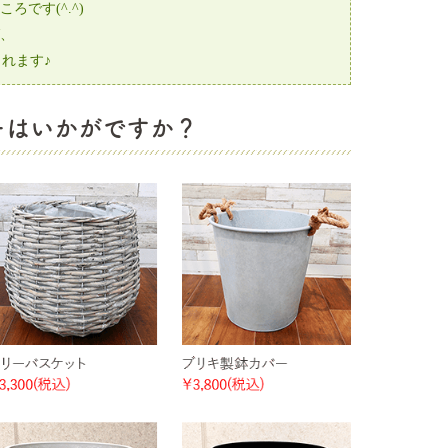
です(^.^)
、
れます♪
ーはいかがですか？