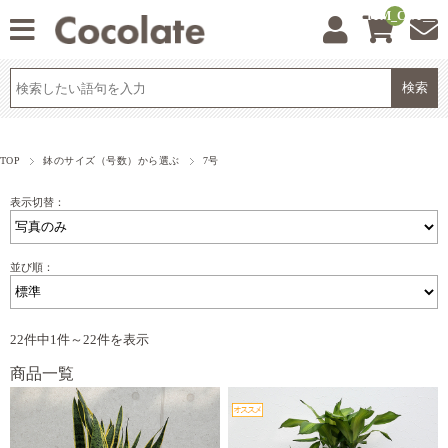
__ITM_CNT__
TOP
鉢のサイズ（号数）から選ぶ
7号
表示切替：
並び順：
22件中1件～22件を表示
商品一覧